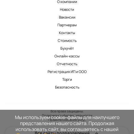
О компании
Новости
Вакансии
Партнерам
Контакты
Стоимость
Бухучёт
Онлайн-кассы
Отчетность
Регистрация ИП и ООО
Торги
Безопасность
Все права защищены.
Политика конфиденциальности
Мы используем cookie-файлы для наилучшего
Правила оказания услуг
представления нашего сайта. Продолжая
использовать сайт, вы соглашаетесь с нашей
Все сайты подразделений